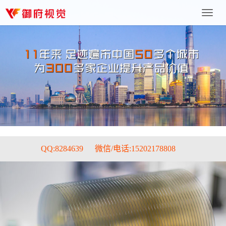
上
海
御
府
文
化
传
播
有
限
公
司
QQ:8284639
微信/电话:15202178808