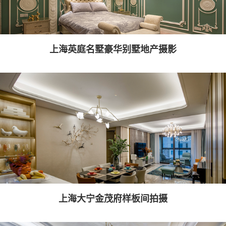
上海英庭名墅豪华别墅地产摄影
上海大宁金茂府样板间拍摄