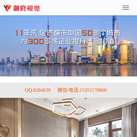
上
海
御
府
文
化
传
播
有
限
公
司
QQ:8284639
微信/电话:15202178808