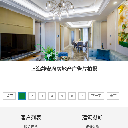
上海静安府房地产广告片拍摄
首页
1
2
3
4
5
6
7
下一页
末页
客户列表
建筑摄影
服务体系
建筑摄影