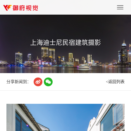
上
海
御
府
文
化
上海迪士尼民宿建筑摄影
传
播
有
限
公
司


分享新闻到：
<返回列表