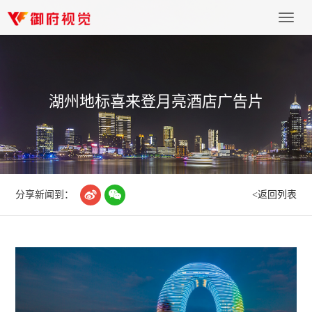
上
海
御
府
文
化
湖州地标喜来登月亮酒店广告片
传
播
有
限
公
司


分享新闻到：
<返回列表