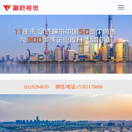
上
海
御
府
文
化
传
播
有
限
公
司
QQ:8284639
微信/电话:15202178808